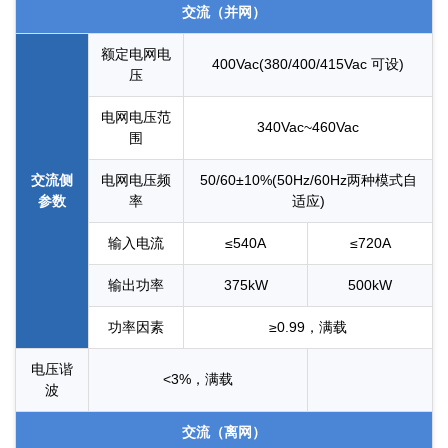
交流（并网）
额定电网电
400Vac(380/400/415Vac 可设)
压
电网电压范
340Vac~460Vac
围
交流侧
电网电压频
50/60±10%(50Hz/60Hz两种模式自
参数
率
适应)
输入电流
≤540A
≤720A
输出功率
375kW
500kW
功率因素
≥0.99，满载
电压谐
<3%，满载
波
交流（离网）