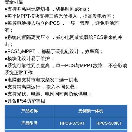
安全可靠
●支持并离网无缝切换 ，切换时间≤8ms；
●每个MPPT模块支持三路光伏接入 ，提高发电效率；
●每簇电池接入独立的PCS ，一簇一管理 ，避免电池环
流；
●系统内置隔离变压器 ，减小电网或负载给PCS带来的冲
击；
●PCS与MPPT ，都基于碳化硅设计 ，效率高；
●模块化设计易于维护；
●系统可靠性冗余度高 ，单一PCS与MPPT故障 ，不会影响
系统正常工作，
●电网侧支持市电或柴发二选一供电
●支持纯离网运行 ，接入不同负载；
●支持光伏、电池、电网同时向负载供电；
●具备IP54防护等级
产品名称
光储柴一体机
产品型号
HPCS-375KT
HPCS-500KT