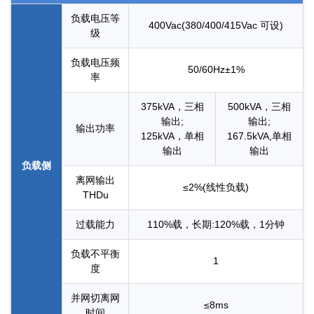
负载电压等
400Vac(380/400/415Vac 可设)
级
负载电压频
50/60Hz±1%
率
375kVA，三相
500kVA，三相
输出;
输出;
输出功率
125kVA，单相
167.5kVA,单相
输出
输出
负载侧
离网输出
≤2%(线性负载)
THDu
过载能力
110%载，长期:120%载，1分钟
负载不平衡
1
度
并网切离网
≤8ms
时间