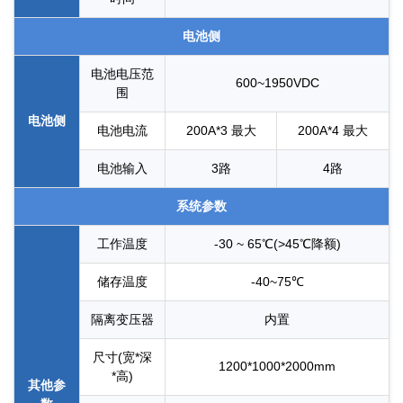
电池侧
电池电压范
600~1950VDC
围
电池侧
电池电流
200A*3 最大
200A*4 最大
电池输入
3路
4路
系统参数
工作温度
-30 ~ 65℃(>45℃降额)
储存温度
-40~75℃
隔离变压器
内置
尺寸(宽*深
1200*1000*2000mm
*高)
其他参