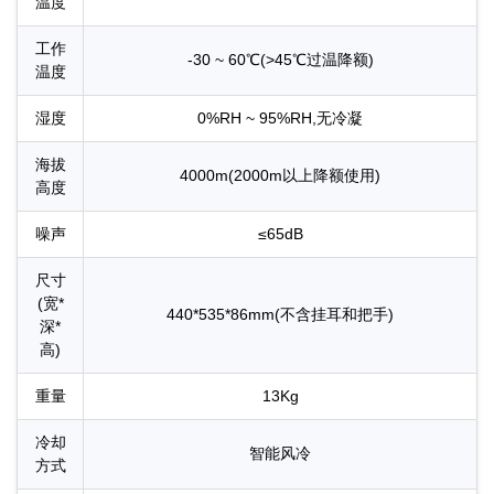
温度
工作
-30 ~ 60℃(>45℃过温降额)
温度
湿度
0%RH ~ 95%RH,无冷凝
海拔
4000m(2000m以上降额使用)
高度
噪声
≤65dB
尺寸
(宽*
440*535*86mm(不含挂耳和把手)
深*
高)
重量
13Kg
冷却
智能风冷
方式