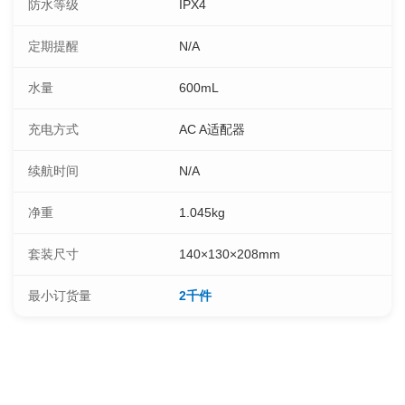
防水等级
IPX4
定期提醒
N/A
水量
600mL
充电方式
AC A适配器
续航时间
N/A
净重
1.045kg
套装尺寸
140×130×208mm
最小订货量
2千件