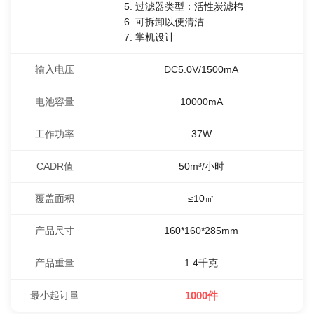
5. 过滤器类型：活性炭滤棉
6. 可拆卸以便清洁
7. 掌机设计
输入电压
DC5.0V/1500mA
电池容量
10000mA
工作功率
37W
CADR值
50m³/小时
覆盖面积
≤10㎡
产品尺寸
160*160*285mm
产品重量
1.4千克
最小起订量
1000件