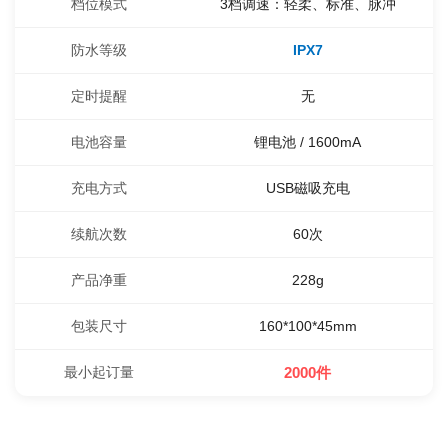
档位模式
3档调速：轻柔、标准、脉冲
防水等级
IPX7
定时提醒
无
电池容量
锂电池 / 1600mA
充电方式
USB磁吸充电
续航次数
60次
产品净重
228g
包装尺寸
160*100*45mm
最小起订量
2000件