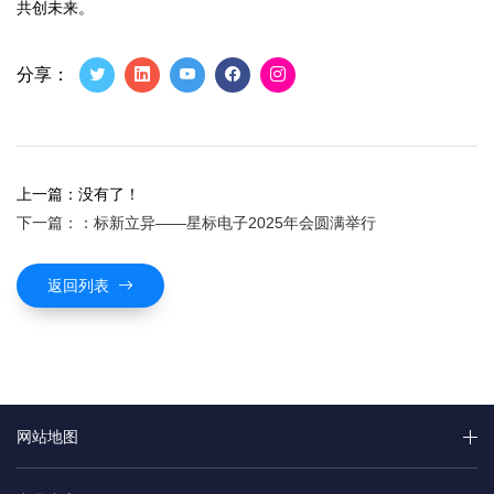
共创未来。
分享：
上一篇：没有了！
下一篇：：标新立异——星标电子2025年会圆满举行
返回列表
网站地图