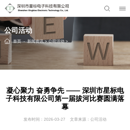
公司活动
首页
新闻资讯
>
公司活动
>
凝心聚力 奋勇争先 —— 深圳市星标电
子科技有限公司第一届拔河比赛圆满落
幕
发布时间：2026-03-27
文章来源：公司活动