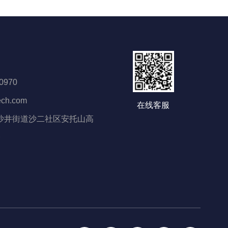
0970
ech.com
在线客服
沙井街道沙二社区安托山高
楼