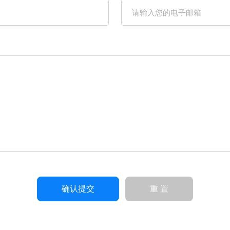
确认提交
重 置